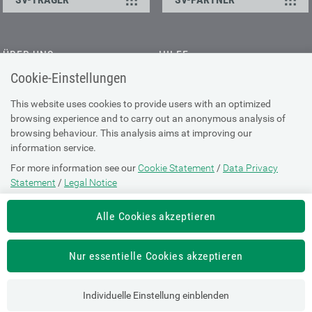
ÜBER UNS
HILFE
Cookie-Einstellungen
Kontakt
Barrierefreiheitserklärung
Offene Stellen
Browser-Info & Sicherheit
This website uses cookies to provide users with an optimized
Presse
browsing experience and to carry out an anonymous analysis of
Hilfe zur Suche
browsing behaviour. This analysis aims at improving our
Technische Unterstützung
information service.
For more information see our
Cookie Statement
/
Data Privacy
DATENSCHUTZ
Statement
/
Legal Notice
Cookie-Erklärung
Alle Cookies akzeptieren
Datenschutz-Erklärung
Impressum
Nur essentielle Cookies akzeptieren
Nutzungsbestimmungen
Individuelle Einstellung einblenden