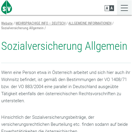
Zum
Zur
Zur
Seiteninhalt
Navigation
Mobilen
springen
springen
Navigation
springen
Website
MEHRSPRACHIGE INFO – DEUTSCH
ALLGEMEINE INFORMATIONEN
Sozialversicherung Allgemein
Sozialversicherung Allgemein
Wenn eine Person etwa in Österreich arbeitet und sich hier auch ihr
Wohnsitz befindet, ist gemäß den Bestimmungen der VO 1408/71
bzw. der VO 883/2004 eine parallel in Deutschland ausgeübte
Tätigkeit ebenfalls den österreichischen Rechtsvorschriften zu
unterstellen.
Hinsichtlich der Sozialversicherungsbeiträge, der
versicherungsrechtlichen Beurteilung etc. finden sodann auf beide
Erwerbstätigkeiten die österreichischen