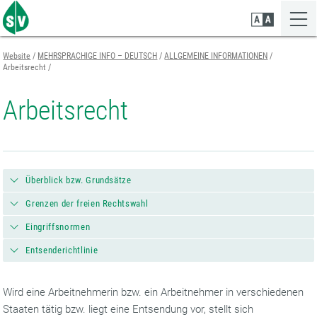
Zum
Zur
Zur
Seiteninhalt
Navigation
Mobilen
springen
springen
Navigation
springen
Website
MEHRSPRACHIGE INFO – DEUTSCH
ALLGEMEINE INFORMATIONEN
Arbeitsrecht
Arbeitsrecht
Überblick bzw. Grundsätze
Grenzen der freien Rechtswahl
Eingriffsnormen
Entsenderichtlinie
Wird eine Arbeitnehmerin bzw. ein Arbeitnehmer in verschiedenen
Staaten tätig bzw. liegt eine Entsendung vor, stellt sich