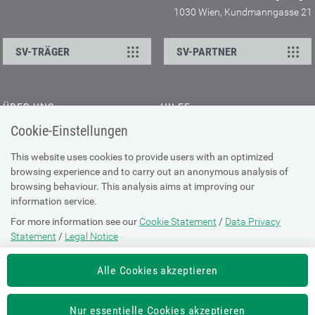
1030 Wien, Kundmanngasse 21
SV-TRÄGER
SV-PARTNER
ÜBER UNS
HILFE
Cookie-Einstellungen
Kontakt
Barrierefreiheitserklärung
Offene Stellen
Browser-Info & Sicherheit
This website uses cookies to provide users with an optimized
Presse
browsing experience and to carry out an anonymous analysis of
Hilfe zur Suche
browsing behaviour. This analysis aims at improving our
Technische Unterstützung
information service.
For more information see our
Cookie Statement
/
Data Privacy
DATENSCHUTZ
Statement
/
Legal Notice
Cookie-Erklärung
Alle Cookies akzeptieren
Datenschutz-Erklärung
Impressum
Nur essentielle Cookies akzeptieren
Nutzungsbestimmungen