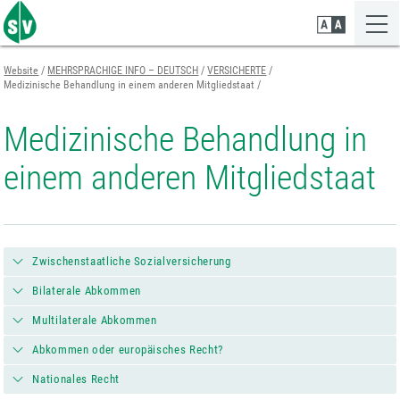
Zum
Zur
Zur
Seiteninhalt
Navigation
Mobilen
springen
springen
Navigation
springen
Website
MEHRSPRACHIGE INFO – DEUTSCH
VERSICHERTE
Medizinische Behandlung in einem anderen Mitgliedstaat
Medizinische Behandlung in
einem anderen Mitgliedstaat
Zwischenstaatliche Sozialversicherung
Bilaterale Abkommen
Multilaterale Abkommen
Abkommen oder europäisches Recht?
Nationales Recht