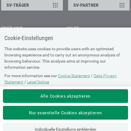
SV-TRÄGER
SV-PARTNER
ÜBER UNS
HILFE
Cookie-Einstellungen
Kontakt
Barrierefreiheitserklärung
Offene Stellen
Browser-Info & Sicherheit
This website uses cookies to provide users with an optimized
Presse
browsing experience and to carry out an anonymous analysis of
Hilfe zur Suche
browsing behaviour. This analysis aims at improving our
Technische Unterstützung
information service.
For more information see our
Cookie Statement
/
Data Privacy
DATENSCHUTZ
Statement
/
Legal Notice
Cookie-Erklärung
Alle Cookies akzeptieren
Datenschutz-Erklärung
Impressum
Nur essentielle Cookies akzeptieren
Nutzungsbestimmungen
Individuelle Einstellung einblenden