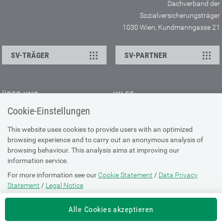
Dachverband der
Sozialversicherungsträger
1030 Wien, Kundmanngasse 21
SV-TRÄGER
SV-PARTNER
ÜBER UNS
HILFE
Cookie-Einstellungen
Kontakt
Barrierefreiheitserklärung
Offene Stellen
Browser-Info & Sicherheit
This website uses cookies to provide users with an optimized
Presse
browsing experience and to carry out an anonymous analysis of
Hilfe zur Suche
browsing behaviour. This analysis aims at improving our
Technische Unterstützung
information service.
For more information see our
Cookie Statement
/
Data Privacy
DATENSCHUTZ
Statement
/
Legal Notice
Cookie-Erklärung
Alle Cookies akzeptieren
Datenschutz-Erklärung