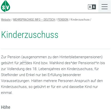
Zum
Zur
Zur
Seiteninhalt
Navigation
Mobilen
springen
springen
Navigation
springen
Website
MEHRSPRACHIGE INFO – DEUTSCH
PENSION
Kinderzuschuss
Kinderzuschuss
Zur Pension (ausgenommen zu den Hinterbliebenenpensionen)
gebührt für jedes Kind bzw. Wahlkind des*der Pensionist*in bis
zur Vollendung des 18. Lebensjahres ein Kinderzuschuss, für
Stiefkinder und Enkel nur bei Erfüllung besonderer
Voraussetzungen. Hätten mehrere Personen Anspruch auf den
Kinderzuschuss, so gebührt er für ein und dasselbe Kind nur
einmal.
Höhe