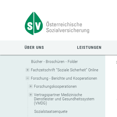
Zum
Zur
Zur
Seiteninhalt
Navigation
Mobilen
springen
springen
Navigation
springen
ÜBER UNS
LEISTUNGEN
Bücher - Broschüren - Folder
Fachzeitschrift "Soziale Sicherheit" Online
Forschung - Berichte und Kooperationen
Forschungskooperationen
Vertragspartner Medizinische
Dienstleister und Gesundheitssystem
(VMDG)
Sozialstaatsenquete