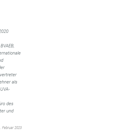
 2020
, BVAEB,
ernationale
nd
der
vertreter
ehner als
AUVA-
üro des
ter und
1. Februar 2023