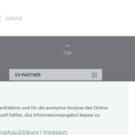
ZURÜCK
TOP
SV-PARTNER
DATENSCHUTZ
e-Erlebnis und für die anonyme Analyse des Online-
g
Cookie-Erklärung
soll helfen, das Informationsangebot besser zu
Datenschutz-Erklärung
Impressum
nschutz-Erklärung
/
Impressum
g
Nutzungsbestimmungen