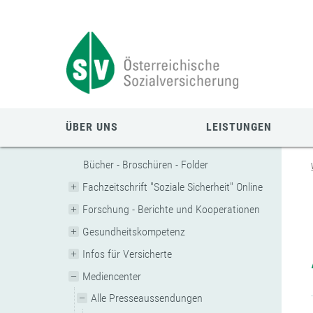
Zum
Zur
Zur
Seiteninhalt
Navigation
Mobilen
springen
springen
Navigation
springen
ÜBER UNS
LEISTUNGEN
Bücher - Broschüren - Folder
Fachzeitschrift "Soziale Sicherheit" Online
Forschung - Berichte und Kooperationen
Gesundheitskompetenz
Infos für Versicherte
Mediencenter
Alle Presseaussendungen