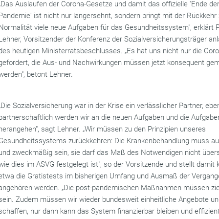
„Das Auslaufen der Corona-Gesetze und damit das offizielle 'Ende de
Pandemie' ist nicht nur langersehnt, sondern bringt mit der Rückkehr 
Normalität viele neue Aufgaben für das Gesundheitssystem", erklärt 
Lehner, Vorsitzender der Konferenz der Sozialversicherungsträger anl
des heutigen Ministerratsbeschlusses. „Es hat uns nicht nur die Cor
gefordert, die Aus- und Nachwirkungen müssen jetzt konsequent ge
werden", betont Lehner.
„Die Sozialversicherung war in der Krise ein verlässlicher Partner, eb
partnerschaftlich werden wir an die neuen Aufgaben und die Aufgabe
herangehen", sagt Lehner. „Wir müssen zu den Prinzipien unseres
Gesundheitssystems zurückkehren: Die Krankenbehandlung muss au
und zweckmäßig sein, sie darf das Maß des Notwendigen nicht übers
wie dies im ASVG festgelegt ist", so der Vorsitzende und stellt damit k
etwa die Gratistests im bisherigen Umfang und Ausmaß der Vergang
angehören werden. „Die post-pandemischen Maßnahmen müssen ziel
sein. Zudem müssen wir wieder bundesweit einheitliche Angebote u
schaffen, nur dann kann das System finanzierbar bleiben und effizien