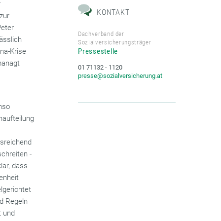
r
KONTAKT
zur
Peter
Dachverband der
ässlich
Sozialversicherungsträger
ona-Krise
Pressestelle
managt
01 71132 - 1120
presse@sozialversicherung.at
enso
naufteilung
sreichend
chreiten -
lar, dass
enheit
gerichtet
nd Regeln
t und