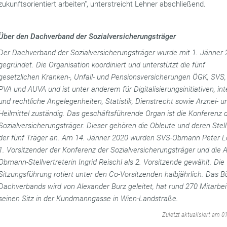
zukunftsorientiert arbeiten", unterstreicht Lehner abschließend.
Über den Dachverband der Sozialversicherungsträger
Der Dachverband der Sozialversicherungsträger wurde mit 1. Jänner
gegründet. Die Organisation koordiniert und unterstützt die fünf
gesetzlichen Kranken-, Unfall- und Pensionsversicherungen ÖGK, SVS
PVA und AUVA und ist unter anderem für Digitalisierungsinitiativen, int
und rechtliche Angelegenheiten, Statistik, Dienstrecht sowie Arznei- u
Heilmittel zuständig. Das geschäftsführende Organ ist die Konferenz 
Sozialversicherungsträger. Dieser gehören die Obleute und deren Stell
der fünf Träger an. Am 14. Jänner 2020 wurden SVS-Obmann Peter L
1. Vorsitzender der Konferenz der Sozialversicherungsträger und die 
Obmann-Stellvertreterin Ingrid Reischl als 2. Vorsitzende gewählt. Die
Sitzungsführung rotiert unter den Co-Vorsitzenden halbjährlich. Das B
Dachverbands wird von Alexander Burz geleitet, hat rund 270 Mitarbei
seinen Sitz in der Kundmanngasse in Wien-Landstraße.
‌
Zuletzt aktualisiert am 0