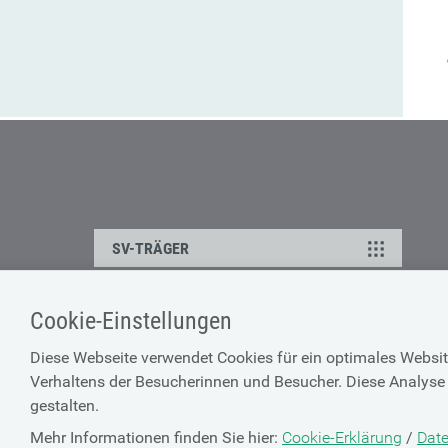
SV-TRÄGER
Cookie-Einstellungen
ÜBER UNS
HILFE
Diese Webseite verwendet Cookies für ein optimales Websit
Kontakt
Barrierefreiheitserklärun
Verhaltens der Besucherinnen und Besucher. Diese Analyse 
Offene Stellen
Browser-Info & Sicherheit
gestalten.
Presse
Hilfe zur Suche
Mehr Informationen finden Sie hier:
Cookie-Erklärung
/
Date
Technische Unterstützun