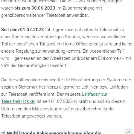
Pandemie nicht ändern sollte. Diese COVID-Sonderregelungen
waren
bis zum 30.06.2023
im Zusammenhang mit
grenzüberschreitender Telearbeit anwendbar.
Seit dem 01.07.2023
führt grenzüberschreitende Telearbeit zu
einer Änderung des zuständigen Staates, wenn ein wesentlicher
Teil der beruflichen Tätigkeit im Home-Office erledigt wird und keine
andere Regelung zur Anwendung kommt. Ein „wesentlicher Teil“
wird – gemessen an der Arbeitszeit und/oder am Einkommen - mit
25% der Gesamttätigkeit beziffert.
Die Verwaltungskommission für die Koordinierung der Systeme der
sozialen Sicherheit hat hierzu allgemeine Leitlinien bzw. Leitfäden
zur Telearbeit veröffentlicht. Der neueste
Leitfaden zur
Telearbeit
ist seit 01.07.2023 in Kraft und soll ab diesem
(
178 KB)
Datum von den Mitgliedstaaten auf grenzüberschreitende
Telearbeit angewendet werden.
2)
Multilaterale Rahmenvereinbarung über die