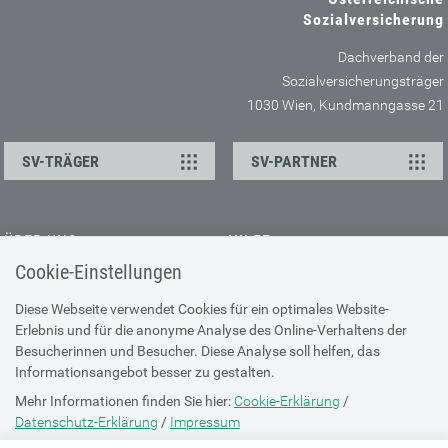
Sozialversicherung
Dachverband der
Sozialversicherungsträger
1030 Wien, Kundmanngasse 21
SV-TRÄGER
SV-PARTNER
ÜBER UNS
HILFE
Cookie-Einstellungen
Kontakt
Barrierefreiheitserklärung
Offene Stellen
Browser-Info & Sicherheit
Diese Webseite verwendet Cookies für ein optimales Website-
Erlebnis und für die anonyme Analyse des Online-Verhaltens der
Presse
Hilfe zur Suche
Besucherinnen und Besucher. Diese Analyse soll helfen, das
Technische Unterstützung
Informationsangebot besser zu gestalten.
Mehr Informationen finden Sie hier:
Cookie-Erklärung
/
DATENSCHUTZ
Datenschutz-Erklärung
/
Impressum