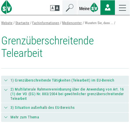
Zum
Zur
Zur
Seiteninhalt
Navigation
Mobilen
springen
springen
Navigation
springen
Website
Startseite
Fachinformationen
Mediencenter
Wussten Sie, dass ...
Grenzüberschreitende
Telearbeit
1) Grenzüberschreitende Tätigkeiten (Telearbeit) im EU-Bereich
2) Multilaterale Rahmenvereinbarung über die Anwendung von Art. 16
(1) der VO (EG) Nr. 883/2004 bei gewöhnlicher grenzüberschreitender
Telearbeit
3) Situation außerhalb des EU-Bereichs
Mehr zum Thema