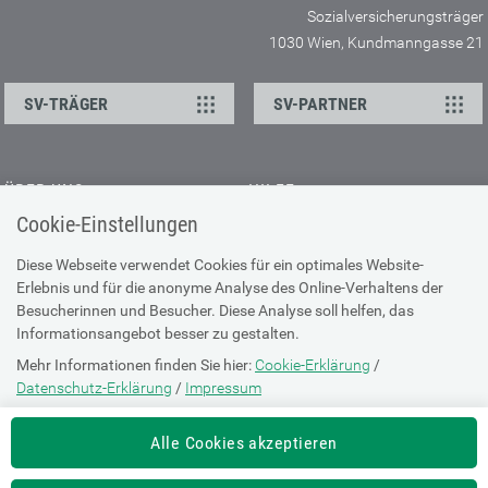
Sozialversicherungsträger
1030 Wien, Kundmanngasse 21
SV-TRÄGER
SV-PARTNER
ÜBER UNS
HILFE
Cookie-Einstellungen
Kontakt
Barrierefreiheitserklärung
Offene Stellen
Browser-Info & Sicherheit
Diese Webseite verwendet Cookies für ein optimales Website-
Erlebnis und für die anonyme Analyse des Online-Verhaltens der
Presse
Hilfe zur Suche
Besucherinnen und Besucher. Diese Analyse soll helfen, das
Technische Unterstützung
Informationsangebot besser zu gestalten.
Mehr Informationen finden Sie hier:
Cookie-Erklärung
/
DATENSCHUTZ
Datenschutz-Erklärung
/
Impressum
Cookie-Erklärung
Die Einstellung können Sie jederzeit auf der Seite "
Cookie-Erklärung
"
Alle Cookies akzeptieren
ändern.
Datenschutz-Erklärung
Impressum