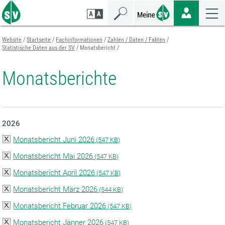
Zum
Zur
Zur
Seiteninhalt
Navigation
Mobilen
springen
springen
Navigation
springen
Website
Startseite
Fachinformationen
Zahlen / Daten / Fakten
Statistische Daten aus der SV
Monatsbericht
Monatsberichte
2026
Monatsbericht Juni 2026
(
547 KB)
Monatsbericht Mai 2026
(
547 KB)
Monatsbericht April 2026
(
547 KB)
Monatsbericht März 2026
(
544 KB)
Monatsbericht Februar 2026
(
547 KB)
Monatsbericht Jänner 2026
(
547 KB)