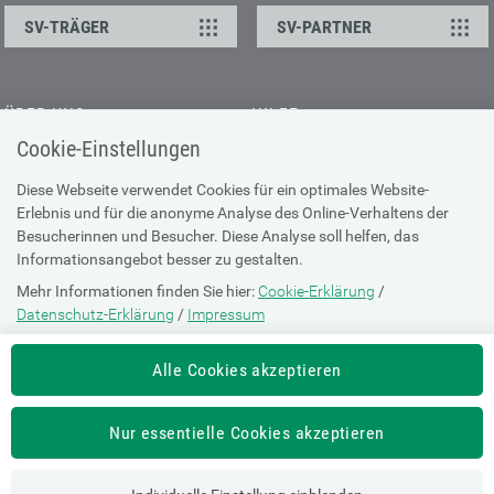
SV-TRÄGER
SV-PARTNER
ÜBER UNS
HILFE
Cookie-Einstellungen
Kontakt
Barrierefreiheitserklärung
Offene Stellen
Browser-Info & Sicherheit
Diese Webseite verwendet Cookies für ein optimales Website-
Erlebnis und für die anonyme Analyse des Online-Verhaltens der
Presse
Hilfe zur Suche
Besucherinnen und Besucher. Diese Analyse soll helfen, das
Technische Unterstützung
Informationsangebot besser zu gestalten.
Mehr Informationen finden Sie hier:
Cookie-Erklärung
/
DATENSCHUTZ
Datenschutz-Erklärung
/
Impressum
Cookie-Erklärung
Die Einstellung können Sie jederzeit auf der Seite "
Cookie-Erklärung
"
Alle Cookies akzeptieren
ändern.
Datenschutz-Erklärung
Impressum
Nur essentielle Cookies akzeptieren
Nutzungsbestimmungen