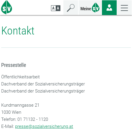
Zum
Zur
Zur
Seiteninhalt
Navigation
Mobilen
springen
springen
Navigation
springen
Kontakt
Pressestelle
Öffentlichkeitsarbeit
Dachverband der Sozialversicherungsträger
Dachverband der Sozialversicherungsträger
Kundmanngasse 21
1030 Wien
‌Telefon: 01 71132 - 1120
‌E-Mail:
presse@sozialversicherung.at