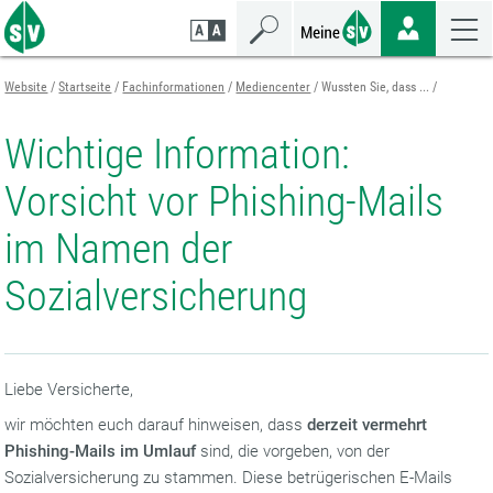
Zum
Zur
Zur
Seiteninhalt
Navigation
Mobilen
springen
springen
Navigation
springen
Website
Startseite
Fachinformationen
Mediencenter
Wussten Sie, dass ...
Wichtige Information:
Vorsicht vor Phishing-Mails
im Namen der
Sozialversicherung
Liebe Versicherte,
wir möchten euch darauf hinweisen, dass
derzeit vermehrt
Phishing-Mails im Umlauf
sind, die vorgeben, von der
Sozialversicherung zu stammen. Diese betrügerischen E-Mails