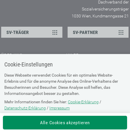
Dachverband der
Sozialversicherungsträger
1030 Wien, Kundmanngasse 21
SV-TRÄGER
SV-PARTNER
ÜBER UNS
HILFE
Cookie-Einstellungen
Kontakt
Barrierefreiheitserklärung
Offene Stellen
Browser-Info & Sicherheit
Diese Webseite verwendet Cookies für ein optimales Website-
Erlebnis und für die anonyme Analyse des Online-Verhaltens der
Presse
Hilfe zur Suche
Besucherinnen und Besucher. Diese Analyse soll helfen, das
Technische Unterstützung
Informationsangebot besser zu gestalten.
Mehr Informationen finden Sie hier:
Cookie-Erklärung
/
DATENSCHUTZ
Datenschutz-Erklärung
/
Impressum
Cookie-Erklärung
Die Einstellung können Sie jederzeit auf der Seite "
Cookie-Erklärung
"
Alle Cookies akzeptieren
ändern.
Datenschutz-Erklärung