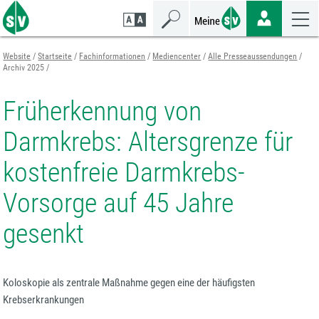
Zum
Zur
Zur
Seiteninhalt
Navigation
Mobilen
springen
springen
Navigation
springen
Website
Startseite
Fachinformationen
Mediencenter
Alle Presseaussendungen
Archiv 2025
Früherkennung von
Darmkrebs: Altersgrenze für
kostenfreie Darmkrebs-
Vorsorge auf 45 Jahre
gesenkt
Koloskopie als zentrale Maßnahme gegen eine der häufigsten
Krebserkrankungen