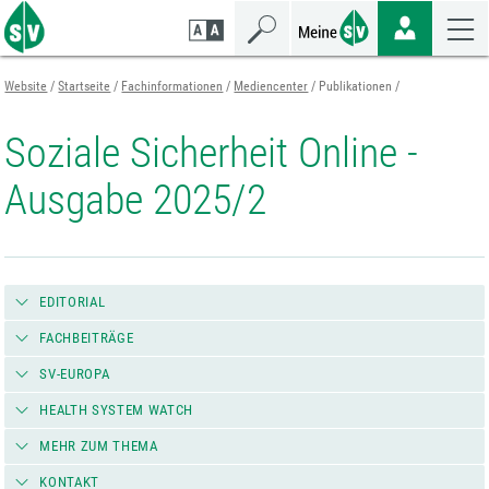
Zum
Zur
Zur
Seiteninhalt
Navigation
Mobilen
springen
springen
Navigation
springen
Website
Startseite
Fachinformationen
Mediencenter
Publikationen
Soziale Sicherheit Online -
Ausgabe 2025/2
EDITORIAL
FACHBEITRÄGE
SV-EUROPA
HEALTH SYSTEM WATCH
MEHR ZUM THEMA
KONTAKT