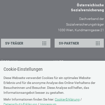
Österreichische
Sozialversicherung
Dachverband der
Sozialversicherungsträger
1030 Wien, Kundmanngasse 21
SV-TRÄGER
SV-PARTNER
ÜBER UNS
HILFE
Cookie-Einstellungen
Kontakt
Barrierefreiheitserklärung
Offene Stellen
Browser-Info & Sicherheit
Diese Webseite verwendet Cookies für ein optimales Website-
Erlebnis und für die anonyme Analyse des Online-Verhaltens der
Presse
Hilfe zur Suche
Besucherinnen und Besucher. Diese Analyse soll helfen, das
Technische Unterstützung
Informationsangebot besser zu gestalten.
Mehr Informationen finden Sie hier:
Cookie-Erklärung
/
DATENSCHUTZ
Datenschutz-Erklärung
/
Impressum