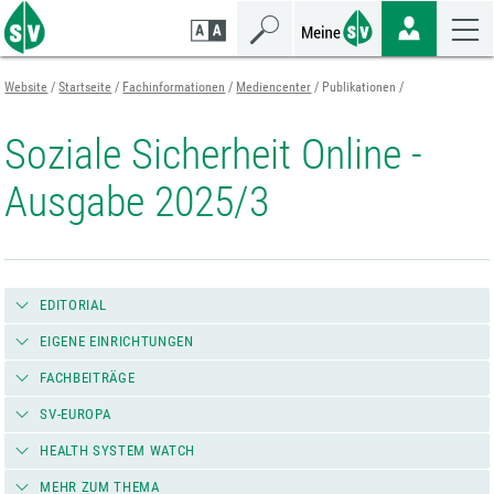
Zum
Zur
Zur
Seiteninhalt
Navigation
Mobilen
springen
springen
Navigation
springen
Website
Startseite
Fachinformationen
Mediencenter
Publikationen
Soziale Sicherheit Online -
Ausgabe 2025/3
EDITORIAL
EIGENE EINRICHTUNGEN
FACHBEITRÄGE
SV-EUROPA
HEALTH SYSTEM WATCH
MEHR ZUM THEMA