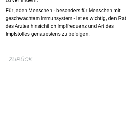
Verletzungsinfektion zu schützen, aber die regelmäßige
Tetanus-Impfung ist der effektivste Weg um eine
lebensbedrohende Infektion zu verhindern.
Für jeden Menschen - besonders für Menschen mit
geschwächtem Immunsystem - ist es wichtig, den Rat
des Arztes hinsichtlich Impffrequenz und Art des
Impfstoffes genauestens zu befolgen.
ZURÜCK