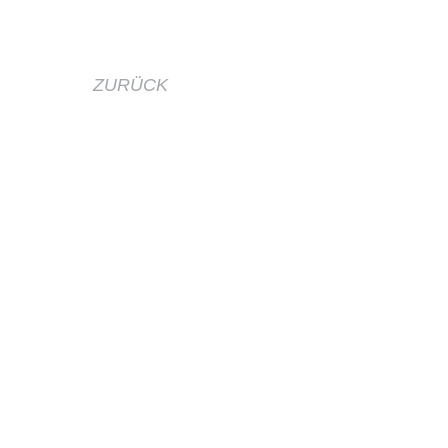
Mundhygiene:
EUR 83,70
Mundhygiene (klein):
EUR 55,30
ZURÜCK