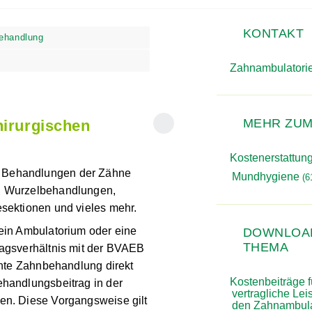
hnbehandlung
KONTAKT
Zahnambulator
irurgischen
MEHR ZUM
 Behandlungen der Zähne
Kostenerstattu
n, Wurzelbehandlungen,
Mundhygiene
(
6
resektionen und vieles mehr.
 ein Ambulatorium oder eine
ragsverhältnis
mit der
DOWNLOA
ie erbrachte
THEMA
en dafür vorgesehenen
rifmäßigen Kosten zu