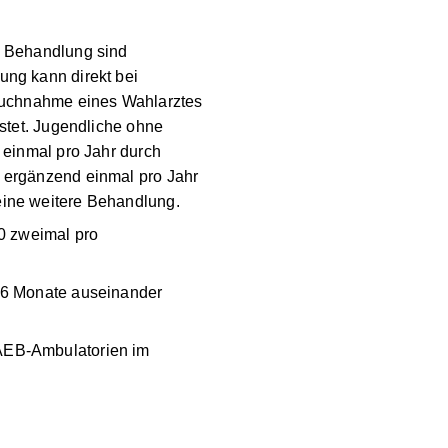
d daher NICHT bei
en Behandlung sind
ung kann direkt bei
spruchnahme eines
tarifes geleistet.
he Behandlung - die einmal
n können - haben ergänzend
n
EUR 42,60
für eine weitere
0
zweimal pro
 6 Monate auseinander
VAEB-Ambulatorien im