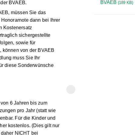
Kostenbeiträge 
anspruchnahme der
vertragliche Le
den Zahnambul
der BVAEB
(
189
VAEB, müssen Sie das
 Honorarnote dann bei Ihrer
en Kostenersatz
rtraglich sichergestellte
folgen, sowie für
n, können von der BVAEB
dlung muss Sie Ihr
 für diese Sonderwünsche
en
von 6 Jahren bis zum
tzungen pro Jahr
(statt wie
henbar. Für die Kinder und
aher
kostenlos.
(Dies gilt nur