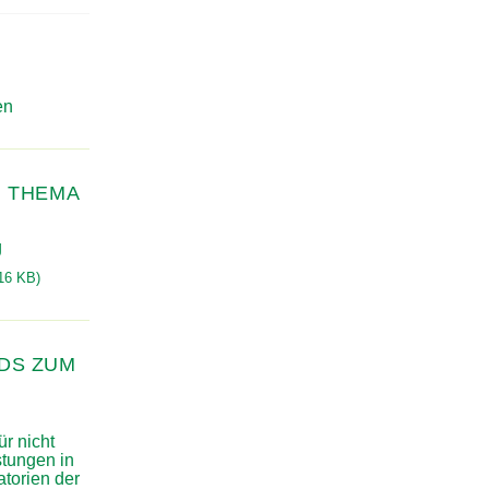
ien
 THEMA
ng
16 KB)
DS ZUM