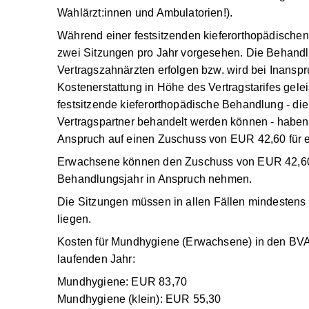
bei Zahnärzt:innen mit BVAEB-Kassenvertrag un
Wahlärzt:innen und Ambulatorien!).
Während einer festsitzenden kieferorthopädisch
zwei Sitzungen pro Jahr vorgesehen. Die Behandl
Vertragszahnärzten erfolgen bzw. wird bei Inan
Wahlarztes Kostenerstattung in Höhe des Vertrags
Jugendliche ohne festsitzende kieferorthopädisc
pro Jahr durch Vertragspartner behandelt werde
einmal pro Jahr Anspruch auf einen Zuschuss vo
Behandlung.
Erwachsene
können den Zuschuss von
EUR 42,6
Behandlungsjahr in Anspruch nehmen.
Die Sitzungen müssen in
allen Fällen
mindestens
liegen.
Kosten für Mundhygiene (Erwachsene) in den B
laufenden Jahr: