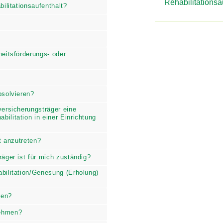
habilitationsaufenthalt?
Rehabilitations
dheitsförderungs- oder
 absolvieren?
lversicherungsträger eine
habilitation in einer
halt anzutreten?
träger ist für mich zuständig?
ehabilitation/Genesung
hmen?
unehmen?