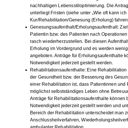
zur nachhaltigen Lebensstiloptimierung. Die A
Aufenthalte unterliegt Fristen (siehe unter „Wi
Kur/Rehabilitation/Genesung (Erholung) fahren
Genesungsaufenthalt/Erholungsaufenthalt
: 
Patientin bzw. des Patienten nach Operation
Erkrankungen rasch wiederherzustellen. Bei d
Ruhe und Erholung im Vordergrund und es we
Therapien angeboten. Anträge für Erholungsau
medizinischer Notwendigkeit jederzeit gestell
Rehabilitationsaufenthalte
: Eine Rehabilitati
Wiederherstellung der Gesundheit bzw. der 
Gesundheitszustandes. Das Ziel einer Rehabilit
und Patienten wieder ein möglichst selbstst
und Hilfe führen können. Anträge für Rehabili
medizinischer Notwendigkeit jederzeit gestell
keinen Fristen. Im Bereich der Rehabilitation
Anschlussheilverfahren, Wiederholungsheilver
ambulanter Rehabilitation.