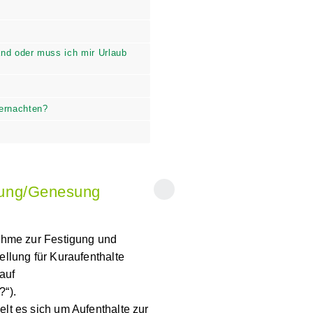
tand oder muss ich mir Urlaub
bernachten?
derung/Genesung
ßnahme zur Festigung und
tellung für Kuraufenthalte
h auf
?“).
andelt es sich um Aufenthalte