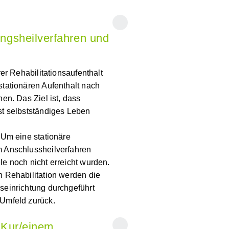
lungsheilverfahren
ärer
n bzw. zeitnah nach einem
 (z.B. Schlaganfall)
nd Patienten wieder ein
ng und Hilfe führen können.
n)
: Um eine stationäre
em Anschlussheilverfahren
le noch nicht erreicht
ten Rehabilitation werden die
nseinrichtung durchgeführt
 Umfeld zurück.