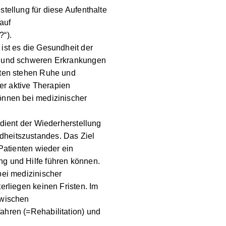
ntragstellung für diese
e oft kann ich auf
?“).
Ziel ist es die Gesundheit der
en und schweren
iesen Aufenthalten stehen
rden weniger aktive
fenthalte können bei
t werden.
on dient der
Besserung des
ation ist, dass Patientinnen
ändiges Leben ohne Betreuung
tationsaufenthalte können bei
t werden und unterliegen
 unterscheidet man zwischen
fahren (=Rehabilitation) und