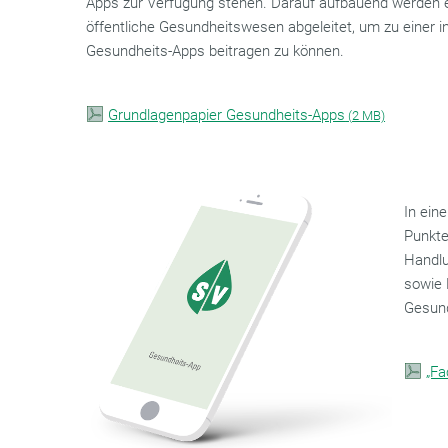
Apps zur Verfügung stehen. Darauf aufbauend werden e
öffentliche Gesundheitswesen abgeleitet, um zu einer in
Gesundheits-Apps beitragen zu können.
Grundlagenpapier Gesundheits-Apps
(
2 MB)
In ein
Punkte
Handlu
sowie 
Gesun
„Fa