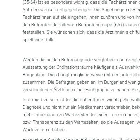
(35-64) ist es besonders wichtig, dass die FachärztInnen 
Aufmerksamkeit entgegenbringen. Die Angehörigen dieser
FachärztInnen auf sie eingehen, ihnen zuhören und von 
den Befragten der ältesten Befragtengruppe (65+) lassen
feststellen. Sie wünschen sich, dass die ÄrztInnen sich 
spielt eine Rolle.
Werden die beiden Befragungsorte verglichen, dann zeigt s
Ausstattung der Ordinationsräume häufiger als Auswahlkri
Burgenland. Dies hängt möglicherweise mit den untersch
zusammen. Die Befragten geben an, im Burgenland weni
verschiedenen ÄrztInnen einer Fachgruppe zu haben. Sie „
Informiert zu sein ist für die PatientInnen wichtig. Sie wo
Diagnose und nicht nur ein Medikament verschrieben be
mehr Information zu Wartezeiten für einen Termin und in 
bzw. Transparenz zu den Wartezeiten, so die Aussagen, 
Wartezeiten erhöhen.
Ein weiterer Aspekt, der den Befragten wichtig ist, ist d