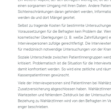
einen sorgsamen Umgang mit ihren Daten. Andere Patient
Sichteinschränkungen daran gehindert werden, Information
werden da und dort Mängel geortet.
Selbst zu tragende Kosten für bestimmte Untersuchungen
Voraussetzungen für die Befragten kein Problem dar. We
kosmetischer Überlegungen (z. B. weiße Zahnfüllungen) e
Interviewpersonen zufolge gerechtfertigt. Die Interviewte
für medizinisch notwendige Untersuchungen von der Kr
Soziale Unterschiede zwischen PatientInnengruppen wer
kritisiert. Problematisch ist die Situation für die Intervie
damit konfrontiert werden. So wird eine zeitliche und räu
KassenpatientInnen gewünscht.
Viele der Interviewpersonen sind PatientInnen bei Wahlär
Zusatzversicherung abgeschlossen haben. WahlärztInne
Wartezeiten und fehlendem Zeitdruck bei der Untersuchun
Beziehung zu WahlärztInnen wird von den Befragten im Ver
enger beschrieben.