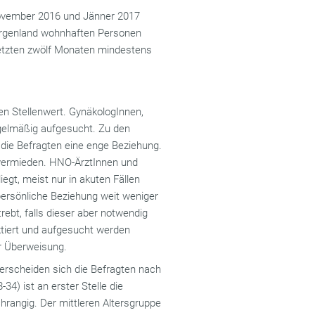
 November 2016 und Jänner 2017
Burgenland wohnhaften Personen
letzten zwölf Monaten mindestens
en Stellenwert. GynäkologInnen,
gelmäßig aufgesucht. Zu den
die Befragten eine enge Beziehung.
 vermieden. HNO-ÄrztInnen und
egt, meist nur in akuten Fällen
persönliche Beziehung weit weniger
rebt, falls dieser aber notwendig
aktiert und aufgesucht werden
er Überweisung.
terscheiden sich die Befragten nach
34) ist an erster Stelle die
hrangig. Der mittleren Altersgruppe