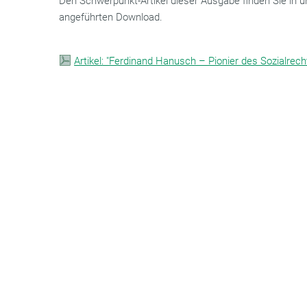
Den Schwerpunkt-Artikel dieser Ausgabe finden Sie in u
angeführten Download.
Artikel: "Ferdinand Hanusch – Pionier des Sozialrech