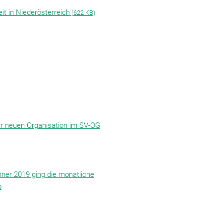
it in Niederösterreich
(
622 KB)
r neuen Organisation im SV-OG
ner 2019 ging die monatliche
b