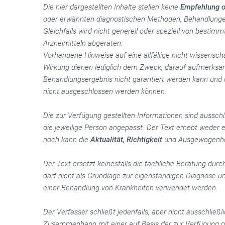
Die hier dargestellten Inhalte stellen keine
Empfehlung 
oder erwähnten diagnostischen Methoden, Behandlungen
Gleichfalls wird nicht generell oder speziell von best
Arzneimitteln abgeraten.
Vorhandene Hinweise auf eine allfällige nicht wissensch
Wirkung dienen lediglich dem Zweck, darauf aufmerksam
Behandlungsergebnis nicht garantiert werden kann und
nicht ausgeschlossen werden können.
Die zur Verfügung gestellten Informationen sind ausschli
die jeweilige Person angepasst. Der Text erhebt weder
noch kann die
Aktualität, Richtigkeit
und Ausgewogenheit
Der Text ersetzt keinesfalls die fachliche Beratung dur
darf nicht als Grundlage zur eigenständigen Diagnose 
einer Behandlung von Krankheiten verwendet werden.
Der Verfasser schließt jedenfalls, aber nicht ausschließli
Zusammenhang mit einer auf Basis der zur Verfügung ge