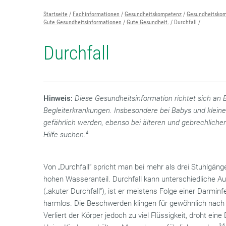
Startseite
Fachinformationen
Gesundheitskompetenz
Gesundheitskom
Gute Gesundheitsinformationen
Gute.Gesundheit.
Durchfall
Durchfall
Hinweis:
Diese Gesundheitsinformation richtet sich an
Begleiterkrankungen. Insbesondere bei Babys und kleine
gefährlich werden, ebenso bei älteren und gebrechlichen
Hilfe suchen.
4
Von „Durchfall“ spricht man bei mehr als drei Stuhlgän
hohen Wasseranteil. Durchfall kann unterschiedliche Ausl
(„akuter Durchfall“), ist er meistens Folge einer Darminf
harmlos. Die Beschwerden klingen für gewöhnlich nach
Verliert der Körper jedoch zu viel Flüssigkeit, droht ein
3,6