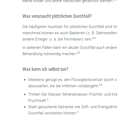
kleine Kinder und ältere Menschen gefährlich werden.
Was verursacht plötzlichen Durchfall?
Die häufigsten Auslöser für plötzlichen Durchfall sind Vir
manchmal können es auch Bakterien (z. B. Salmonellen, E.
andere Erreger (v. a. bei Fernreisen) sein.
3,6
In seltenen Fällen kann ein akuter Durchfall auch ander
Behandlung notwendig machen.
3,6
Was kann ich selbst tun?
Meistens genügt es, den Flüssigkeitsverlust durch v
abzuwarten, bis die Infektion vorübergeht.
3,6
Trinken Sie Wasser, Mineralwasser, Früchte- und Kr
Fruchtsaft.
3
Stark gezuckerte Getränke wie Soft- und Energydrink
Durchfall verstärken können.
3