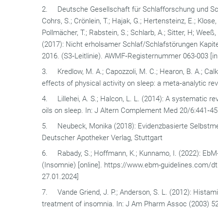
2. Deutsche Gesellschaft für Schlafforschung und Sch
Cohrs, S.; Crönlein, T.; Hajak, G.; Hertensteinz, E.; Klose,
Pollmächer, T.; Rabstein, S.; Schlarb, A.; Sitter, H; Weeß,
(2017): Nicht erholsamer Schlaf/Schlafstörungen Kapit
2016. (S3‐Leitlinie). AWMF‐Registernummer 063-003 [in
3. Kredlow, M. A.; Capozzoli, M. C.; Hearon, B. A.; Calk
effects of physical activity on sleep: a meta‐analytic r
4. Lillehei, A. S.; Halcon, L. L. (2014): A systematic re
oils on sleep. In: J Altern Complement Med 20/6:441‐4
5. Neubeck, Monika (2018): Evidenzbasierte Selbstmedi
Deutscher Apotheker Verlag, Stuttgart
6. Rabady, S.; Hoffmann, K.; Kunnamo, I. (2022): EbM-
(Insomnie) [online]. https://www.ebm-guidelines.com/
27.01.2024]
7. Vande Griend, J. P.; Anderson, S. L. (2012): Histam
treatment of insomnia. In: J Am Pharm Assoc (2003) 5