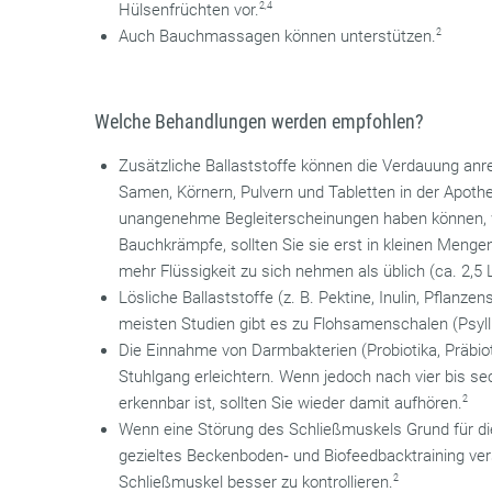
Hülsenfrüchten vor.
2,4
Auch Bauchmassagen können unterstützen.
2
Welche Behandlungen werden empfohlen?
Zusätzliche Ballaststoffe können die Verdauung anre
Samen, Körnern, Pulvern und Tabletten in der Apoth
unangenehme Begleiterscheinungen haben können, w
Bauchkrämpfe, sollten Sie sie erst in kleinen Menge
mehr Flüssigkeit zu sich nehmen als üblich (ca. 2,5 L
Lösliche Ballaststoffe (z. B. Pektine, Inulin, Pflanze
meisten Studien gibt es zu Flohsamenschalen (Psyll
Die Einnahme von Darmbakterien (Probiotika, Präbio
Stuhlgang erleichtern. Wenn jedoch nach vier bis 
erkennbar ist, sollten Sie wieder damit aufhören.
2
Wenn eine Störung des Schließmuskels Grund für die
gezieltes Beckenboden‐ und Biofeedbacktraining ver
Schließmuskel besser zu kontrollieren.
2