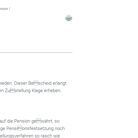
ension
ieden. Dieser Bescheid erlangt
en Zustellung Klage erheben.
 auf die Pension gewährt, so
ltige Pensionsfestsetzung noch
ellungsverfahren so rasch wie