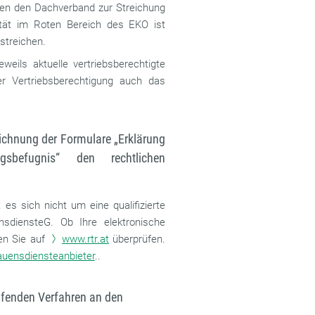
gen den Dachverband zur Streichung
lität im Roten Bereich des EKO ist
 streichen.
ils aktuelle vertriebsberechtigte
er Vertriebsberechtigung auch das
zeichnung der Formulare „Erklärung
ngsbefugnis“ den rechtlichen
 es sich nicht um eine qualifizierte
nsdiensteG. Ob Ihre elektronische
nen Sie auf
www.rtr.at
überprüfen.
trauensdiensteanbieter
..
ufenden Verfahren an den