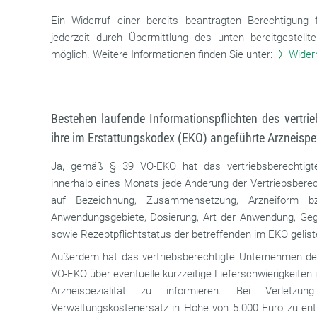
Ein Widerruf einer bereits beantragten Berechtigung f
jederzeit durch Übermittlung des unten bereitgestel
möglich. Weitere Informationen finden Sie unter:
Wider
Bestehen laufende Informationspflichten des vertri
ihre im Erstattungskodex (EKO) angeführte Arzneispez
Ja, gemäß § 39 VO-EKO hat das vertriebsberechti
innerhalb eines Monats jede Änderung der Vertriebsbere
auf Bezeichnung, Zusammensetzung, Arzneiform bzw.
Anwendungsgebiete, Dosierung, Art der Anwendung, Ge
sowie Rezeptpflichtstatus der betreffenden im EKO geliste
Außerdem hat das vertriebsberechtigte Unternehmen d
VO-EKO über eventuelle kurzzeitige Lieferschwierigkeiten
Arzneispezialität zu informieren. Bei Verletzu
Verwaltungskostenersatz in Höhe von 5.000 Euro zu entr