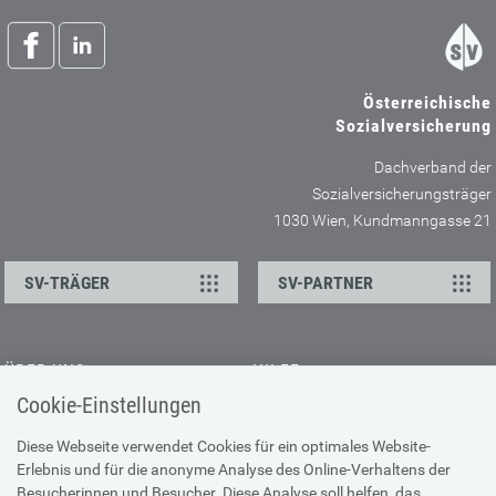
Österreichische
Sozialversicherung
Dachverband der
Sozialversicherungsträger
1030 Wien, Kundmanngasse 21
SV-TRÄGER
SV-PARTNER
ÜBER UNS
HILFE
Cookie-Einstellungen
Kontakt
Barrierefreiheitserklärung
Offene Stellen
Browser-Info & Sicherheit
Diese Webseite verwendet Cookies für ein optimales Website-
Erlebnis und für die anonyme Analyse des Online-Verhaltens der
Presse
Hilfe zur Suche
Besucherinnen und Besucher. Diese Analyse soll helfen, das