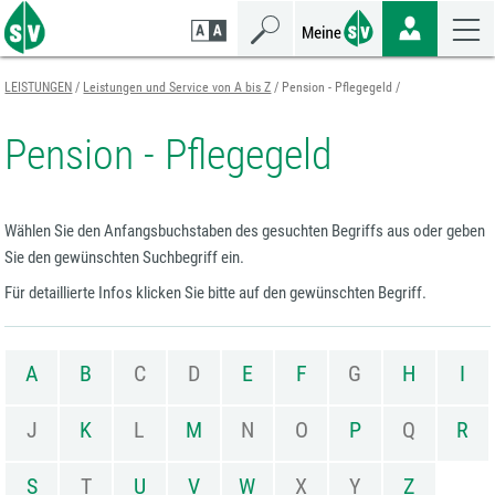
Zum
Zur
Zur
Seiteninhalt
Navigation
Mobilen
springen
springen
Navigation
springen
LEISTUNGEN
Leistungen und Service von A bis Z
Pension - Pflegegeld
Pension - Pflegegeld
Wählen Sie den Anfangsbuchstaben des gesuchten Begriffs aus oder geben
Sie den gewünschten Suchbegriff ein.
Für detaillierte Infos klicken Sie bitte auf den gewünschten Begriff.
A
B
C
D
E
F
G
H
I
J
K
L
M
N
O
P
Q
R
S
T
U
V
W
X
Y
Z