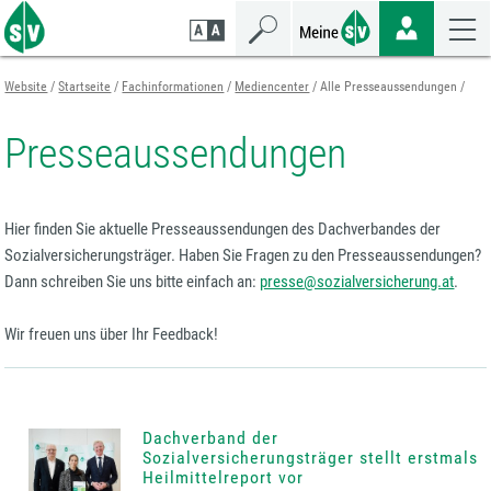
Zum
Zur
Zur
Seiteninhalt
Navigation
Mobilen
springen
springen
Navigation
springen
Website
Startseite
Fachinformationen
Mediencenter
Alle Presseaussendungen
Presseaussendungen
Hier finden Sie aktuelle Presseaussendungen des Dachverbandes der
Sozialversicherungsträger. Haben Sie Fragen zu den Presseaussendungen?
Dann schreiben Sie uns bitte einfach an:
presse@sozialversicherung.at
.
Wir freuen uns über Ihr Feedback!
Dachverband der
Sozialversicherungsträger stellt erstmals
Heilmittelreport vor